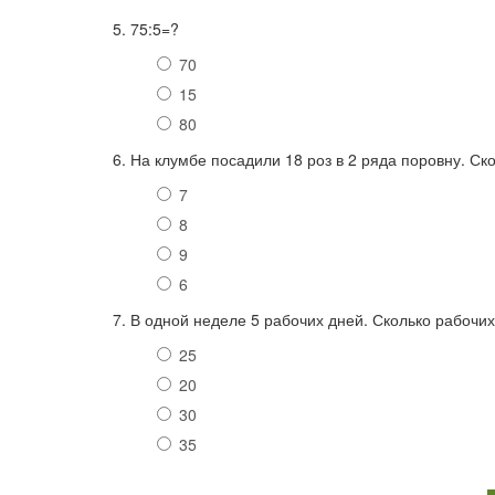
5. 75:5=?
70
15
80
6. На клумбе посадили 18 роз в 2 ряда поровну. Ск
7
8
9
6
7. В одной неделе 5 рабочих дней. Сколько рабочих
25
20
30
35