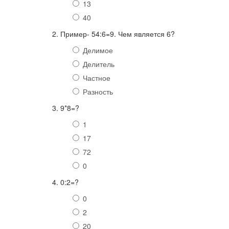
13
40
2. Пример- 54:6=9. Чем является 6?
Делимое
Делитель
Частное
Разность
3. 9*8=?
1
17
72
0
4. 0:2=?
0
2
20