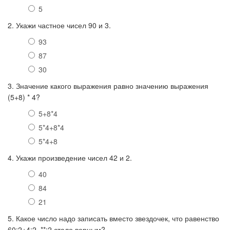
5
2. Укажи частное чисел 90 и 3.
93
87
30
3. Значение какого выражения равно значению выражения
(5+8) * 4?
5+8*4
5*4+8*4
5*4+8
4. Укажи произведение чисел 42 и 2.
40
84
21
5. Какое число надо записать вместо звездочек, что равенство
60:2+4:2=**:2 стало верным?