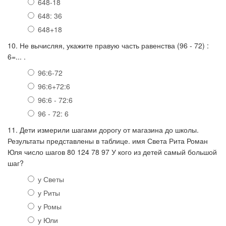
648-18
648: 36
648+18
10. Не вычисляя, укажите правую часть равенства (96 - 72) :
6=... .
96:6-72
96:6+72:6
96:6 - 72:6
96 - 72: 6
11. Дети измерили шагами дорогу от магазина до школы.
Результаты представлены в таблице. имя Света Рита Роман
Юля число шагов 80 124 78 97 У кого из детей самый большой
шаг?
у Светы
у Риты
у Ромы
у Юли