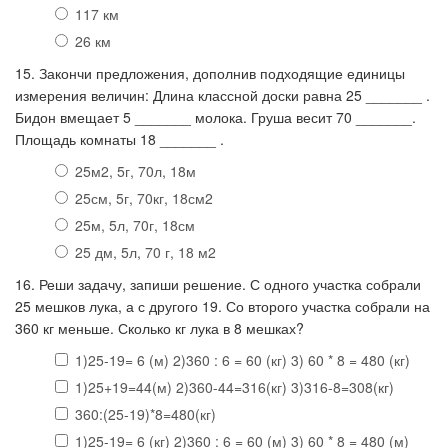
117 км
26 км
15. Закончи предложения, дополнив подходящие единицы
измерения величин: Длина классной доски равна 25 _______ .
Бидон вмещает 5 _______ молока. Груша весит 70 _______.
Площадь комнаты 18 _______ .
25м2, 5г, 70л, 18м
25см, 5г, 70кг, 18см2
25м, 5л, 70г, 18см
25 дм, 5л, 70 г, 18 м2
16. Реши задачу, запиши решение. С одного участка собрали
25 мешков лука, а с другого 19. Со второго участка собрали на
360 кг меньше. Сколько кг лука в 8 мешках?
1)25-19= 6 (м) 2)360 : 6 = 60 (кг) 3) 60 * 8 = 480 (кг)
1)25+19=44(м) 2)360-44=316(кг) 3)316-8=308(кг)
360:(25-19)*8=480(кг)
1)25-19= 6 (кг) 2)360 : 6 = 60 (м) 3) 60 * 8 = 480 (м)