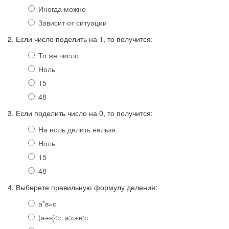
Иногда можно
Зависит от ситуации
2. Если число поделить на 1, то получится:
То же число
Ноль
15
48
3. Если поделить число на 0, то получится:
На ноль делить нельзя
Ноль
15
48
4. Выберете правильную формулу деления:
а*в=с
(а+в):с=а:с+в:с