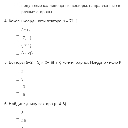
ненулевые коллинеарные векторы, направленные в
разные стороны
4. Каковы координаты вектора a = 7i - j
{7;1}
{7;-1}
{-7;1}
{-7;-1}
5. Векторы a=2i - 3j и b=-6i + kj коллинеарны. Найдите число k
3
9
-9
-5
6. Найдите длину вектора p{-4;3}
5
25