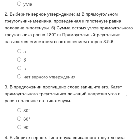
угла
2. Выберите верное утверждение: а) В прямоугольном
треугольнике медиана, проведённая к гипотенузе равна
половине гипотенузы. б) Сумма острых углов прямоугольного
треугольника равна 180° в) Прямоугольныйтреугольник
называется египетским ссоотношением сторон 3:5:6.
а
б
в
нет верного утверждения
3. В предложении пропущено слово,запишите его. Катет
прямоугольного треугольника,лежащий напротив угла в …,
равен половине его гипотенузы.
30°
60°
90°
4. Выберите верное. Гипотенуза вписанного треугольника