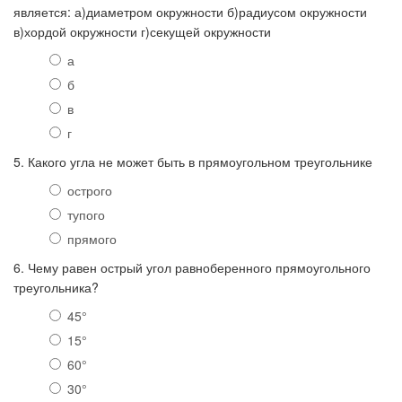
является: а)диаметром окружности б)радиусом окружности
в)хордой окружности г)секущей окружности
а
б
в
г
5. Какого угла не может быть в прямоугольном треугольнике
острого
тупого
прямого
6. Чему равен острый угол равноберенного прямоугольного
треугольника?
45°
15°
60°
30°