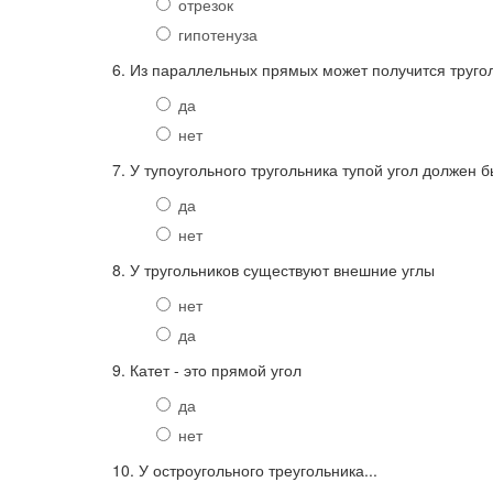
отрезок
гипотенуза
6. Из параллельных прямых может получится труго
да
нет
7. У тупоугольного тругольника тупой угол должен б
да
нет
8. У тругольников существуют внешние углы
нет
да
9. Катет - это прямой угол
да
нет
10. У остроугольного треугольника...