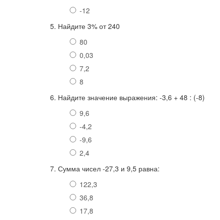
-12
5. Найдите 3% от 240
80
0,03
7,2
8
6. Найдите значение выражения: -3,6 + 48 : (-8)
9,6
-4,2
-9,6
2,4
7. Сумма чисел -27,3 и 9,5 равна:
122,3
36,8
17,8