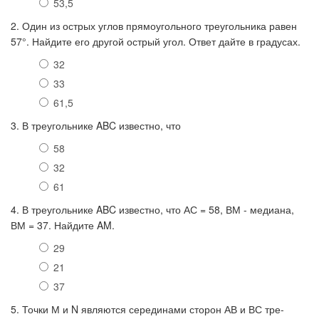
53,5
2. Один из острых углов прямоугольного треугольника равен
57°. Найдите его другой острый угол. Ответ дайте в градусах.
32
33
61,5
3. В треугольнике ABC известно, что
58
32
61
4. В треугольнике ABC известно, что АС = 58, ВМ - медиана,
ВМ = 37. Найдите AM.
29
21
37
5. Точки М и N являются серединами сторон АВ и ВС тре-