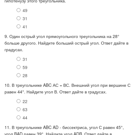
гипотенузу этого треугольника.
49
31
41
9. Один острый угол прямоугольного треугольника на 28°
больше другого. Найдите больший острый угол. Ответ дайте в
градусах.
31
59
28
10. В треугольнике ABC АС = ВС. Внешний угол при вершине С
равен 44°. Найдите угол В. Ответ дайте в градусах.
22
63
44
11. В треугольнике ABC AD - биссектриса, угол С равен 45°,
угол BAD равен 39°. Найдите угол ADB. Ответ дайте в