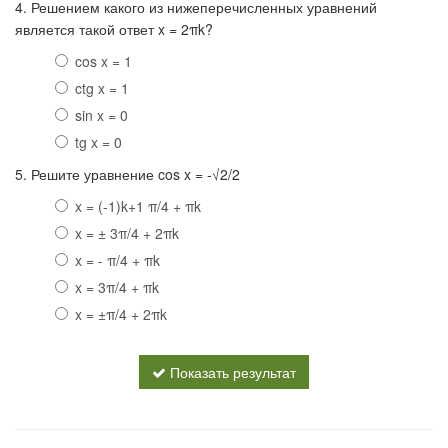
4. Решением какого из нижеперечисленных уравнений
является такой ответ x = 2πk?
cos x = 1
ctg x = 1
sin x = 0
tg x = 0
5. Решите уравнение cos x = -√2/2
x = (-1)k+1 π/4 + πk
x = ± 3π/4 + 2πk
x = - π/4 + πk
x = 3π/4 + πk
x = ±π/4 + 2πk
Показать результат