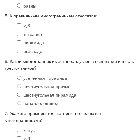
равны
5. К правильным многогранникам относятся:
куб
тетраэдр
пирамида
икосаэдр
6. Какой многогранник имеет шесть углов в основании и шесть
треугольников?
усечённая пирамида
шестиугольная призма
шестиугольная пирамида
параллелепипед
7. Укажите примеры тел, которые не являются
многогранниками:
конус
куб