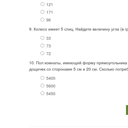
121
171
96
9. Колесо имеет 5 спиц. Найдите величину угла (в 
33
73
72
10. Пол комнаты, имеющей форму прямоугольника с
дощечек со сторонами 5 см и 20 см. Сколько потре
5400
5600
5450