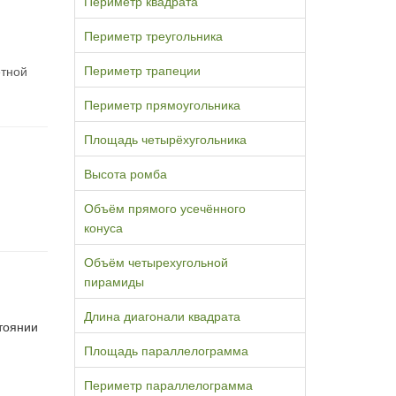
Периметр квадрата
Периметр треугольника
Периметр трапеции
етной
Периметр прямоугольника
Площадь четырёхугольника
Высота ромба
Объём прямого усечённого
конуса
Объём четырехугольной
пирамиды
Длина диагонали квадрата
стоянии
Площадь параллелограмма
Периметр параллелограмма