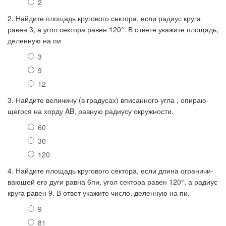
2
2. Найдите пло­щадь кругового сектора, если ра­ди­ус круга
равен 3, а угол сек­то­ра равен 120°. В от­ве­те укажите площадь,
деленную на пи
3
9
12
3. Найдите ве­ли­чи­ну (в градусах) впи­сан­но­го угла , опи­ра­ю­
ще­го­ся на хорду AB, рав­ную ра­ди­у­су окружности.
60
30
120
4. Найдите пло­щадь кругового сектора, если длина огра­ни­чи­
ва­ю­щей его дуги равна 6пи, угол сек­то­ра равен 120°, а ра­ди­ус
круга равен 9. В ответ ука­жи­те число, деленную на пи.
9
81