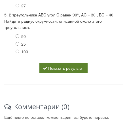
27
5. В тре­уголь­ни­ке ABC угол C равен 90°, AC = 30 , BC = 40.
Най­ди­те ра­ди­ус окружности, опи­сан­ной около этого
треугольника.
50
25
100
Показать результат
Комментарии (0)
Ещё никто не оставил комментария, вы будете первым.