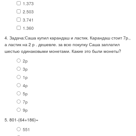
1.373
2.503
3.741
1.360
4. Задача:Саша купил карандаш и ластик. Карандаш стоит 7р.,
а ластик на 2 р . дешевле. за всю покупку Саша заплатил
шестью одинаковыми монетами. Какие это были монеты?
2р
3р
1р
4р
5р
7р
9р
5. 801-(64+186)=
551