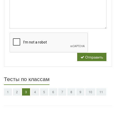
Отправить
Тесты по классам
1
2
3
4
5
6
7
8
9
10
11