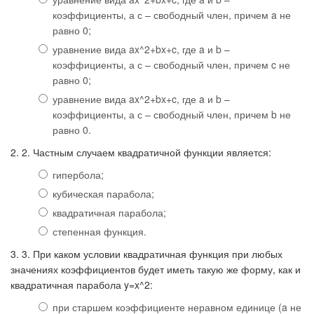
коэффициенты, а с – свободный член, причем a не
равно 0;
уравнение вида ax^2+bx+c, где a и b –
коэффициенты, а с – свободный член, причем c не
равно 0;
уравнение вида ax^2+bx+c, где a и b –
коэффициенты, а с – свободный член, причем b не
равно 0.
2. 2. Частным случаем квадратичной функции является:
гипербола;
кубическая парабола;
квадратичная парабола;
степенная функция.
3. 3. При каком условии квадратичная функция при любых
значениях коэффициентов будет иметь такую же форму, как и
квадратичная парабола y=x^2:
при старшем коэффициенте неравном единице (a не