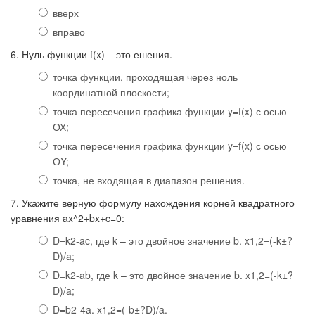
вверх
вправо
6. Нуль функции f(x) – это ешения.
точка функции, проходящая через ноль
координатной плоскости;
точка пересечения графика функции y=f(x) с осью
ОХ;
точка пересечения графика функции y=f(x) с осью
ОY;
точка, не входящая в диапазон решения.
7. Укажите верную формулу нахождения корней квадратного
уравнения ax^2+bx+c=0:
D=k2-ac, где k – это двойное значение b. x1,2=(-k±?
D)/a;
D=k2-ab, где k – это двойное значение b. x1,2=(-k±?
D)/a;
D=b2-4a. x1,2=(-b±?D)/a.