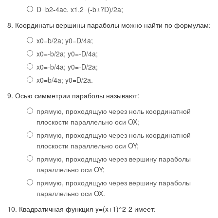
D=b2-4ac. x1,2=(-b±?D)/2a;
8. Координаты вершины параболы можно найти по формулам:
x0=b/2a; y0=D/4a;
x0=-b/2a; y0=-D/4a;
x0=-b/4a; y0=-D/2a;
x0=b/4a; y0=D/2a.
9. Осью симметрии параболы называют:
прямую, проходящую через ноль координатной
плоскости параллельно оси OX;
прямую, проходящую через ноль координатной
плоскости параллельно оси OY;
прямую, проходящую через вершину параболы
параллельно оси OY;
прямую, проходящую через вершину параболы
параллельно оси OX.
10. Квадратичная функция y=(x+1)^2-2 имеет: