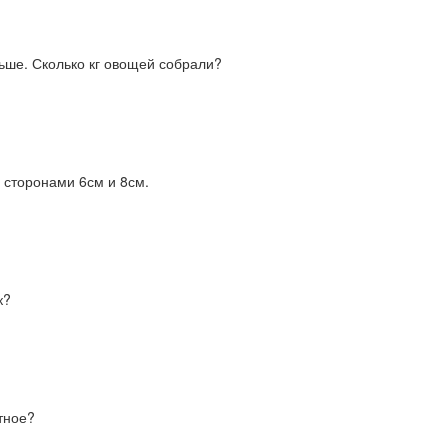
ньше. Сколько кг овощей собрали?
 сторонами 6см и 8см.
к?
тное?