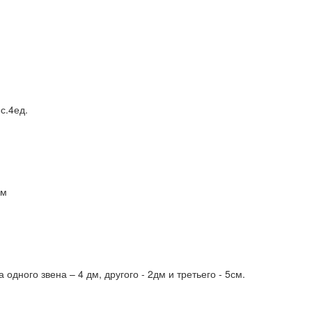
с.4ед.
см
одного звена – 4 дм, другого - 2дм и третьего - 5см.