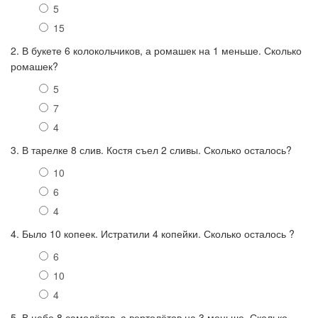
5
15
2. В букете 6 колокольчиков, а ромашек на 1 меньше. Сколько
ромашек?
5
7
4
3. В тарелке 8 слив. Костя съел 2 сливы. Сколько осталось?
10
6
4
4. Было 10 копеек. Истратили 4 копейки. Сколько осталось ?
6
10
4
5. В небе 8 самолётов, а вертолётов на 3 меньше. Сколько