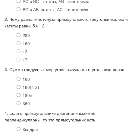
АС и ВС - катеты, АВ - гипотенуза
ВС и АВ- катеты, АС - гипотенуза
2. Чему равна гипотенуза прямоугольного треугольника, если
катеты равны 5 и 12
289
169
13
17
3. Сумма градусных мер углов выпуклого n-угольника равна
180
180(n-2)
180n
360
4. Если в прямоугольнике диагонали взаимно
перпендикулярны, то это прямоугольник есть
Квадрат