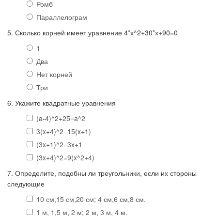
Ромб
Параллелограм
5. Сколько корней имеет уравнение 4*х^2+30*х+90=0
1
Два
Нет корней
Три
6. Укажите квадратные уравнения
(a-4)^2+25=a^2
3(x+4)^2=15(x+1)
(3x+1)^2=3x+1
(3x+4)^2=9(x^2+4)
7. Определите, подобны ли треугольники, если их стороны
следующие
10 см,15 см,20 см; 4 см,6 см,8 см.
1 м, 1,5 м, 2 м; 2 м, 3 м, 4 м.