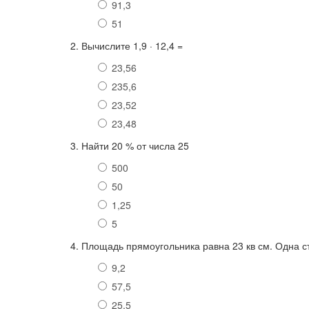
91,3
51
2. Вычислите 1,9 · 12,4 =
23,56
235,6
23,52
23,48
3. Найти 20 % от числа 25
500
50
1,25
5
4. Площадь прямоугольника равна 23 кв см. Одна с
9,2
57,5
25,5