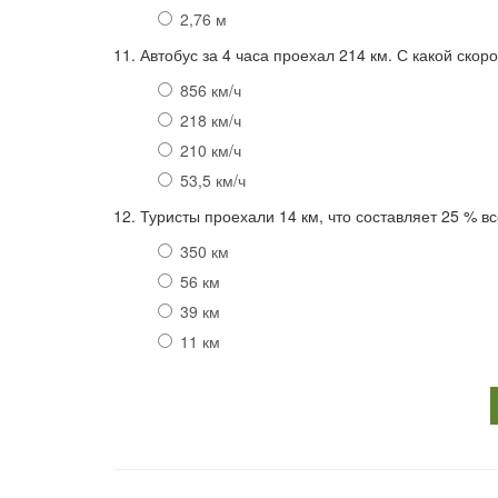
2,76 м
11. Автобус за 4 часа проехал 214 км. С какой скор
856 км/ч
218 км/ч
210 км/ч
53,5 км/ч
12. Туристы проехали 14 км, что составляет 25 % вс
350 км
56 км
39 км
11 км