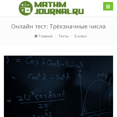
Навиг
Онлайн тест: Трёхзначные числа
Главная
Тесты
2 класс