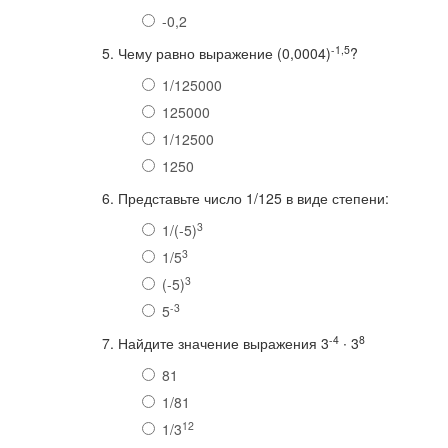
-0,2
-1,5
5. Чему равно выражение (0,0004)
?
1/125000
125000
1/12500
1250
6. Представьте число 1/125 в виде степени:
3
1/(-5)
3
1/5
3
(-5)
-3
5
-4
8
7. Найдите значение выражения 3
∙ 3
81
1/81
12
1/3