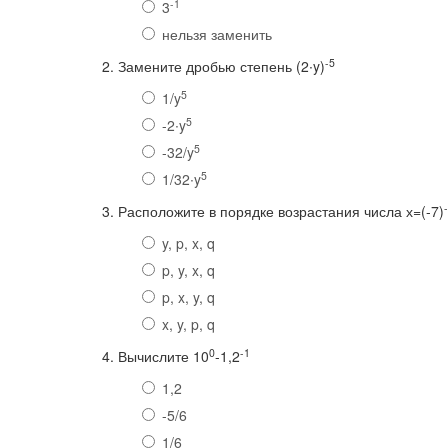
-1
3
нельзя заменить
-5
2. Замените дробью степень (2∙y)
5
1/y
5
-2∙y
5
-32/y
5
1/32∙y
3. Расположите в порядке возрастания числа х=(-7)
y, p, x, q
p, y, x, q
p, x, y, q
x, y, p, q
0
-1
4. Вычислите 10
-1,2
1,2
-5/6
1/6