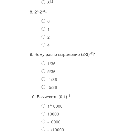
12
3
3
-3
8. 2
∙2
=
0
1
2
4
-2
9. Чему равно выражение (2∙3)
?
1/36
5/36
-1/36
-5/36
-4
10. Вычислить (0,1)
1/10000
10000
-10000
-1/10000