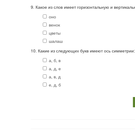
9. Какое из слов имеет горизонтальную и вертикал
оно
венок
цветы
шалаш
10. Какие из следующих букв имеют ось симметрии: а) 
а, б, в
а, д, е
а, в, д
е, д, б