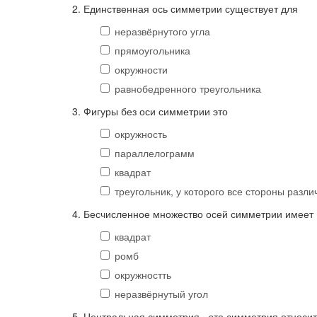
2. Единственная ось симметрии существует для
неразвёрнутого угла
прямоугольника
окружности
равнобедренного треугольника
3. Фигуры без оси симметрии это
окружность
параллелограмм
квадрат
треугольник, у которого все стороны разл
4. Бесчисленное множество осей симметрии имеет
квадрат
ромб
окружностть
неразвёрнутый угол
5. Центральная симметрия - это симметрия относи