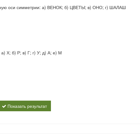
ьную оси симметрии: а) ВЕНОК; б) ЦВЕТЫ; в) ОНО; г) ШАЛАШ
Х; б) Р; в) Г; г) У; д) А; е) М
Показать результат