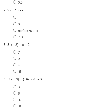
0.5
2. 2х = 18 - х
1
6
любое число
-13
3. 3(х - 2) = х + 2
7
2
4
-5
4. (8х + 3) – (10х + 6) = 9
3
8
-6
-8