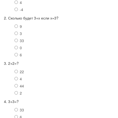
4
-4
2. Сколько будет 3+х если х=3?
9
3
33
0
6
3. 2+2=?
22
4
44
2
4. 3+3=?
33
6