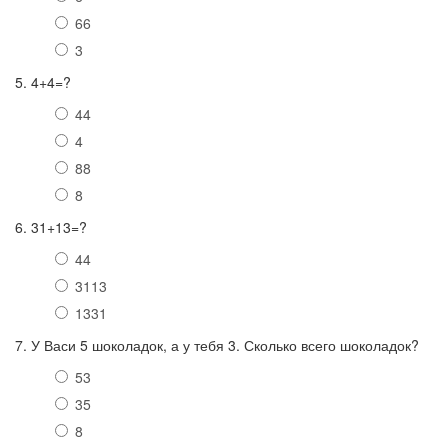
66
3
5. 4+4=?
44
4
88
8
6. 31+13=?
44
3113
1331
7. У Васи 5 шоколадок, а у тебя 3. Сколько всего шоколадок?
53
35
8