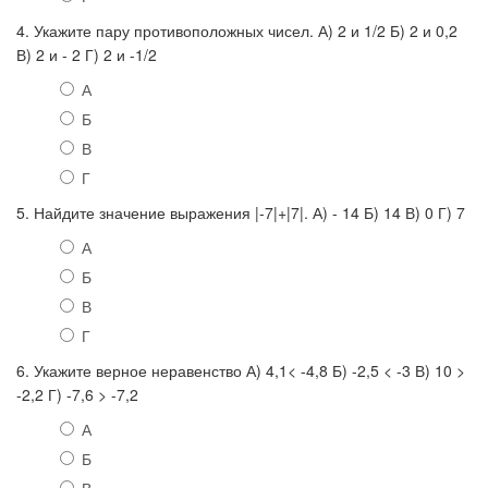
4. Укажите пару противоположных чисел. А) 2 и 1/2 Б) 2 и 0,2
В) 2 и - 2 Г) 2 и -1/2
А
Б
В
Г
5. Найдите значение выражения |-7|+|7|. А) - 14 Б) 14 В) 0 Г) 7
А
Б
В
Г
6. Укажите верное неравенство А) 4,1< -4,8 Б) -2,5 < -3 В) 10 >
-2,2 Г) -7,6 > -7,2
А
Б