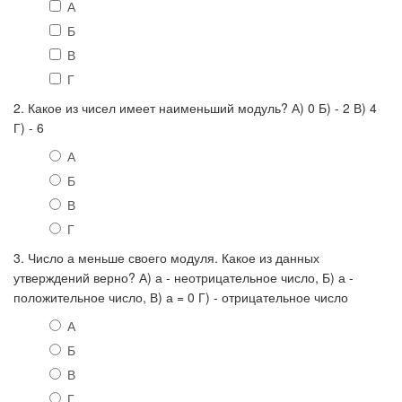
А
Б
В
Г
2. Какое из чисел имеет наименьший модуль? А) 0 Б) - 2 В) 4
Г) - 6
А
Б
В
Г
3. Число а меньше своего модуля. Какое из данных
утверждений верно? А) а - неотрицательное число, Б) а -
положительное число, В) а = 0 Г) - отрицательное число
А
Б
В
Г