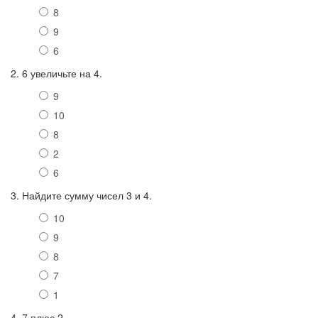
8
9
6
2. 6 увеличьте на 4.
9
10
8
2
6
3. Найдите сумму чисел 3 и 4.
10
9
8
7
1
4. 7 плюс 2.