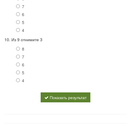
7
6
5
4
10. Из 9 отнимите 3
8
7
6
5
4
Показать результат