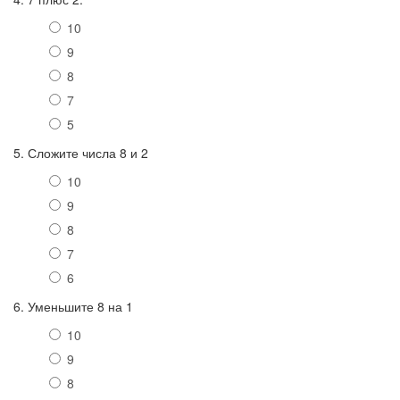
10
9
8
7
5
5. Сложите числа 8 и 2
10
9
8
7
6
6. Уменьшите 8 на 1
10
9
8