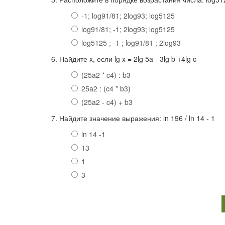
-1; log91/81; 2log93; log5125
log91/81; -1; 2log93; log5125
log5125 ; -1 ; log91/81 ; 2log93
6. Найдите x, если lg x = 2lg 5a - 3lg b +4lg c
(25a2 * c4) : b3
25a2 : (c4 * b3)
(25a2 - c4) + b3
7. Найдите значение выражения: ln 196 / ln 14 - 1
ln 14 -1
13
1
3