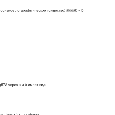
оснвное логарифмическое тождество: alogab = b.
og572 через a и b имеет вид:
 ; log91/81; -1; 2log93