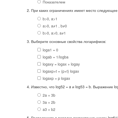
Показателем
2. При каких ограничениях имеет место следующее 
b>0, a>1
a>0, a≠1 , b≠0
b>0, a>0, a≠1
3. Выберите основные свойства логарифмов:
loga1 = 0
logab = 1/logba
logaxy = logax + logay
logaxp+t = (p+t) logax
logaxp = p logax
4. Известно, что log52 = a и log53 = b. Выражение l
2a + 3b
3a + 2b
a3 + b2
5. Расположите в порядке возрастания числа: log5125