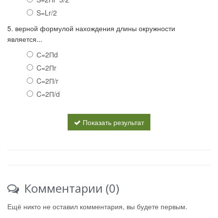
S=Lr/2
5. верной формулой нахождения длины окружности
является...
С=2Пd
C=2Пr
C=2П/r
C=2П/d
Показать результат
Комментарии (0)
Ещё никто не оставил комментария, вы будете первым.