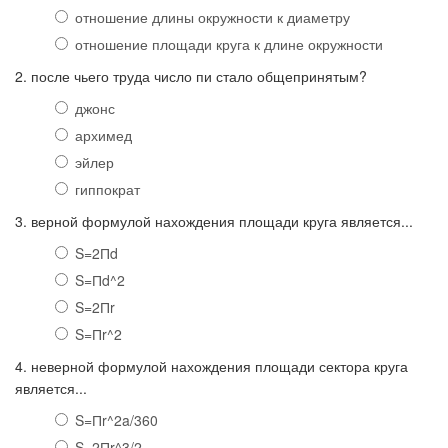
отношение длины окружности к диаметру
отношение площади круга к длине окружности
2. после чьего труда число пи стало общепринятым?
джонс
архимед
эйлер
гиппократ
3. верной формулой нахождения площади круга является...
S=2Пd
S=Пd^2
S=2Пr
S=Пr^2
4. неверной формулой нахождения площади сектора круга
является...
S=Пr^2a/360
S=2Пr^3/2