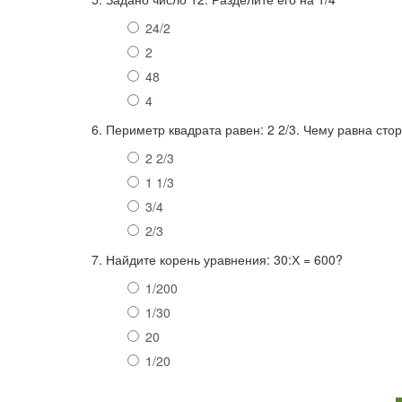
24/2
2
48
4
6. Периметр квадрата равен: 2 2/3. Чему равна сто
2 2/3
1 1/3
3/4
2/3
7. Найдите корень уравнения: 30:Х = 600?
1/200
1/30
20
1/20