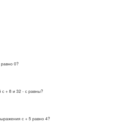
 равно 0?
 с + 8 и 32 - с равны?
выражения с + 5 равно 4?