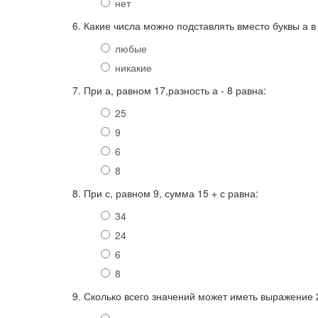
нет
6. Какие числа можно подставлять вместо буквы а 
любые
никакие
7. При а, равном 17,разность а - 8 равна:
25
9
6
8
8. При с, равном 9, сумма 15 + с равна:
34
24
6
8
9. Сколько всего значений может иметь выражение 2