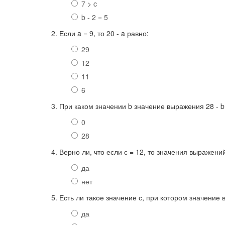
7 > c
b - 2 = 5
2. Если a = 9, то 20 - a равно:
29
12
11
6
3. При каком значении b значение выражения 28 - b
0
28
4. Верно ли, что если с = 12, то значения выражений
да
нет
5. Есть ли такое значение с, при котором значение 
да